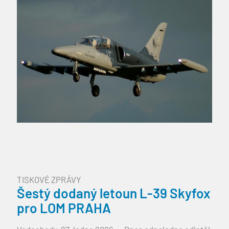
je provedení […]
TISKOVÉ ZPRÁVY
Šestý dodaný letoun L-39 Skyfox
pro LOM PRAHA