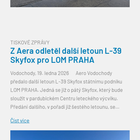
TISKOVÉ ZPRÁVY
Z Aera odletěl další letoun L-39
Skyfox pro LOM PRAHA
Vodochody, 19. ledna 2026 Aero Vodochody
předalo další letoun L-39 Skyfox státnímu podniku
LOM PRAHA. Jedná se již o pátý Skyfox, který bude
sloužit v pardubickém Centru leteckého výcviku.
Předání dalšího, v pořadí již šestého letounu, se
plánuje na přelom ledna a února letošního roku.
Číst více
Dnes po obědě odletěl z vodochodského letiště další
letoun L-39 Skyfox, který […]