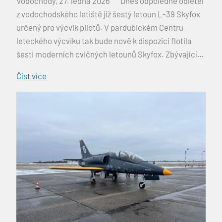
Vodochody, 27. ledna 2026 Dnes odpoledne odletěl
z vodochodského letiště již šestý letoun L-39 Skyfox
určený pro výcvik pilotů. V pardubickém Centru
leteckého výcviku tak bude nově k dispozici flotila
šesti moderních cvičných letounů Skyfox. Zbývající
dva stroje budou dokončeny a předány do konce
Číst více
letošního roku. Minulý týden odletěl z letiště ve
Vodochodech pátý […]