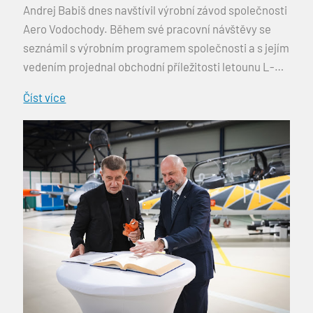
Andrej Babiš dnes navštívil výrobní závod společnosti
Aero Vodochody. Během své pracovní návštěvy se
seznámil s výrobním programem společnosti a s jejím
vedením projednal obchodní příležitosti letounu L-39
Skyfox. Premiér se během návštěvy seznámil s
Číst více
výrobními kapacitami společnosti, jejím
technologickým zázemím i jednotlivými výrobními
programy. Prohlédl si mimo […]