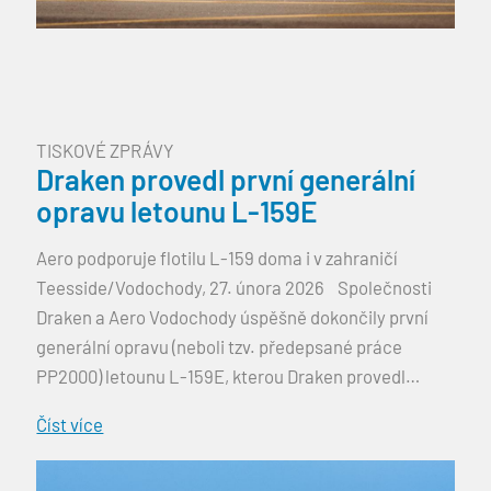
TISKOVÉ ZPRÁVY
Draken provedl první generální
opravu letounu L-159E
Aero podporuje flotilu L-159 doma i v zahraničí
Teesside/Vodochody, 27. února 2026 Společnosti
Draken a Aero Vodochody úspěšně dokončily první
generální opravu (neboli tzv. předepsané práce
PP2000) letounu L-159E, kterou Draken provedl
vlastními silami ve svém závodě v britském Teesside.
Číst více
Po dokončení prací byl letoun uvolněn k dalším 2 000
letovým hodinám a osmi letům […]