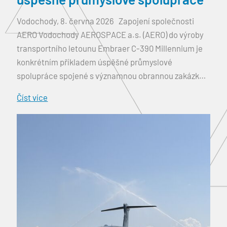
úspěšné průmyslové spolupráce
Vodochody, 8. června 2026 Zapojení společnosti
AERO Vodochody AEROSPACE a.s. (AERO) do výroby
transportního letounu Embraer C-390 Millennium je
konkrétním příkladem úspěšné průmyslové
spolupráce spojené s významnou obrannou zakázkou
státu. AERO vyrábí důležité konstrukční celky pro
Číst více
všechny letouny C-390 Millennium a díky rozšíření
programu investovalo do modernizace a navyšování
výrobních kapacit. AERO je dlouholetým
strategickým partnerem společnosti […]