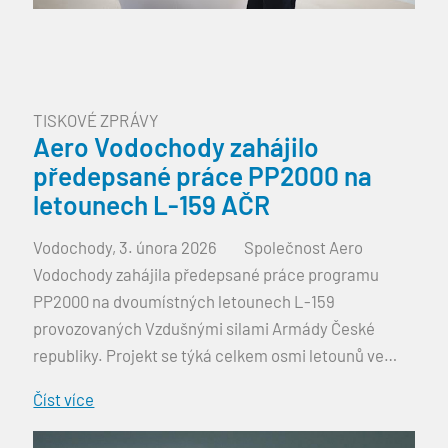
TISKOVÉ ZPRÁVY
Aero Vodochody zahájilo
předepsané práce PP2000 na
letounech L-159 AČR
Vodochody, 3. února 2026 Společnost Aero
Vodochody zahájila předepsané práce programu
PP2000 na dvoumístných letounech L-159
provozovaných Vzdušnými silami Armády České
republiky. Projekt se týká celkem osmi letounů ve
verzích L-159T1 a L-159T2 a zajistí jejich další
Číst více
bezpečný a spolehlivý provoz v následujících letech.
Práce budou probíhat až do roku 2029. Cílem projektu