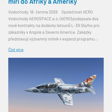
míří do Afriky a Ameriky
Vodochody, 18. června 2026 Společnost AERO
Vodochody AEROSPACE a.s. (AERO) podepsala dva
nové kontrakty na dodávky letounů L-39 Skyfox pro
zákazníky v Angole a Severní Americe. Zakázky
představují významný milník v expanzi programu
Skyfox na africký a severoamerický kontinent. Za
Číst více
posledních několik měsíců tak AERO získalo nové
zakázky na devět letounů Skyfox. Zároveň dokončuje
výrobu dalších […]