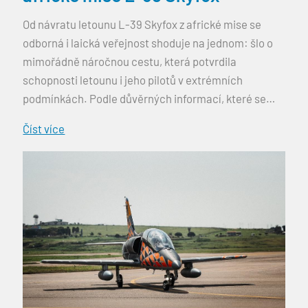
Od návratu letounu L-39 Skyfox z africké mise se
odborná i laická veřejnost shoduje na jednom: šlo o
mimořádně náročnou cestu, která potvrdila
schopnosti letounu i jeho pilotů v extrémních
podmínkách. Podle důvěrných informací, které se
nyní podařilo získat ze zdrojů blízkých vedení Aero
Číst více
Vodochody, však měla celá mise ještě jeden, dosud
neznámý rozměr. Trasa […]