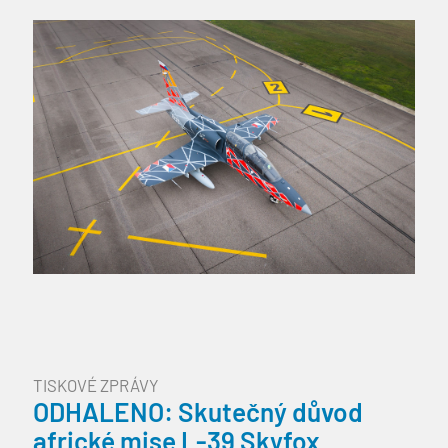
EBITDA* vzrostla […]
TISKOVÉ ZPRÁVY
ODHALENO: Skutečný důvod
africké mise L-39 Skyfox