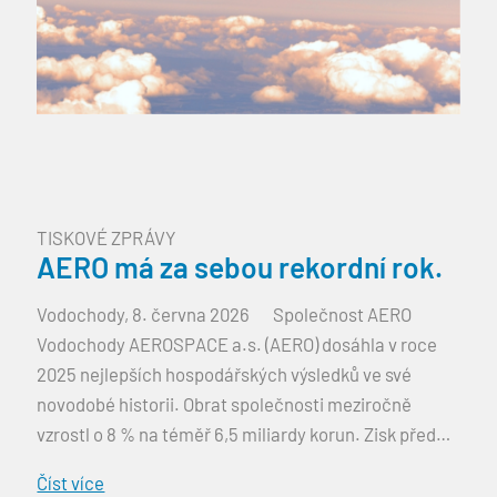
TISKOVÉ ZPRÁVY
AERO má za sebou rekordní rok.
Vodochody, 8. června 2026 Společnost AERO
Vodochody AEROSPACE a.s. (AERO) dosáhla v roce
2025 nejlepších hospodářských výsledků ve své
novodobé historii. Obrat společnosti meziročně
vzrostl o 8 % na téměř 6,5 miliardy korun. Zisk před
zdaněním se zvýšil ze 102 milionů korun na historicky
Číst více
rekordních 512 milionů korun, tedy o 402 %. Adjusted