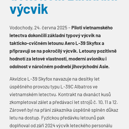
výcvik
Vodochody, 24. června 2025 –
Piloti vietnamského
letectva dokončili základní typový výcvik na
takticko-cvičném letounu Aero L-39 Skyfox a
připravují se na pokročilý výcvik. Letouny pozitivně
hodnotí za letové vlastnosti, moderní avioniku i
odolnost v náročném podnebí jihovýchodní Asie.
Akvizice L-39 Skyfox navazuje na desítky let
úspěšného provozu typu L-39C Albatros ve
vietnamském letectvu. Kontrakt na dvanáct kusů
zkompletoval zálet a předávací let strojů č. 10, 11 a 12.
Zároveň byl na přání zákazníka úspěšně splněn důkaz
letu na dostup. Fyzickou předávku letounů pak
doplňoval od září 2024 výcvik leteckého personálu