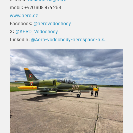
mobil: +420 608 974 258
www.aero.cz
Facebook:
@aerovodochody
X:
@AERO_Vodochody
LinkedIn:
@Aero-vodochody-aerospace-a.s.