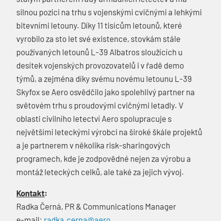
silnou pozici na trhu s vojenskými cvičnými a lehkými
bitevními letouny. Díky 11 tisícům letounů, které
vyrobilo za sto let své existence, stovkám stále
používaných letounů L-39 Albatros sloužících u
desítek vojenských provozovatelů i v řadě demo
týmů, a zejména díky svému novému letounu L-39
Skyfox se Aero osvědčilo jako spolehlivý partner na
světovém trhu s proudovými cvičnými letadly. V
oblasti civilního letectví Aero spolupracuje s
největšími leteckými výrobci na široké škále projektů
a je partnerem v několika risk-sharingových
programech, kde je zodpovědné nejen za výrobu a
montáž leteckých celků, ale také za jejich vývoj.
Kontakt
:
Radka Černá, PR & Communications Manager
e-mail:
radka.cerna@aero