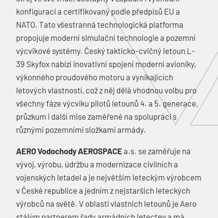
konfiguraci a certifikovaný podle předpisů EU a
NATO. Tato všestranná technologická platforma
propojuje moderní simulační technologie a pozemní
výcvikové systémy. Český takticko-cvičný letoun L-
39 Skyfox nabízí inovativní spojení moderní avioniky,
výkonného proudového motoru a vynikajících
letových vlastností, což z něj dělá vhodnou volbu pro
všechny fáze výcviku pilotů letounů 4. a 5. generace,
průzkum i další mise zaměřené na spolupráci s
různými pozemními složkami armády.
AERO Vodochody AEROSPACE
a.s. se zaměřuje na
vývoj, výrobu, údržbu a modernizace civilních a
vojenských letadel a je největším leteckým výrobcem
v České republice a jedním z nejstarších leteckých
výrobců na světě. V oblasti vlastních letounů je Aero
stálým partnerem řady armádních letectev a má