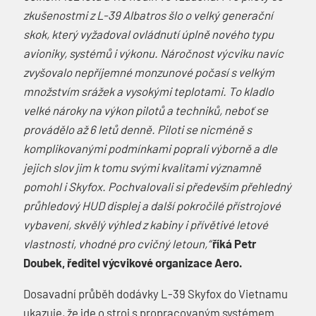
zkušenostmi z L-39 Albatros šlo o velký generační
skok, který vyžadoval ovládnutí úplně nového typu
avioniky, systémů i výkonu. Náročnost výcviku navíc
zvyšovalo nepříjemné monzunové počasí s velkým
množstvím srážek a vysokými teplotami. To kladlo
velké nároky na výkon pilotů a techniků, neboť se
provádělo až 6 letů denně. Piloti se nicméně s
komplikovanými podmínkami poprali výborně a dle
jejich slov jim k tomu svými kvalitami významně
pomohl i Skyfox. Pochvalovali si především přehledný
průhledový HUD displej a další pokročilé přístrojové
vybavení, skvělý výhled z kabiny i přívětivé letové
vlastnosti, vhodné pro cvičný letoun,“
říká Petr
Doubek, ředitel výcvikové organizace Aero.
Dosavadní průběh dodávky L-39 Skyfox do Vietnamu
ukazuje, že jde o stroj s propracovaným systémem