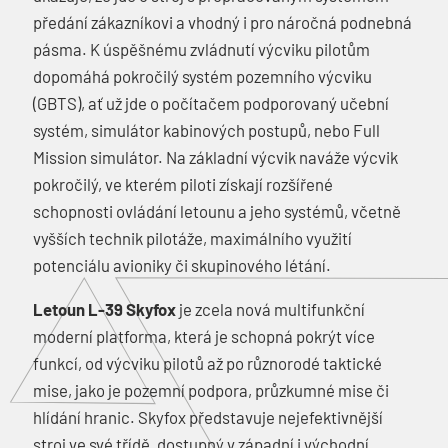
předání zákazníkovi a vhodný i pro náročná podnebná
pásma. K úspěšnému zvládnutí výcviku pilotům
dopomáhá pokročilý systém pozemního výcviku
(GBTS), ať už jde o počítačem podporovaný učební
systém, simulátor kabinových postupů, nebo Full
Mission simulátor. Na základní výcvik naváže výcvik
pokročilý, ve kterém piloti získají rozšířené
schopnosti ovládání letounu a jeho systémů, včetně
vyšších technik pilotáže, maximálního využití
potenciálu avioniky či skupinového létání.
Letoun L-39 Skyfox
je zcela nová multifunkční
moderní platforma, která je schopná pokrýt více
funkcí, od výcviku pilotů až po různorodé taktické
mise, jako je pozemní podpora, průzkumné mise či
hlídání hranic. Skyfox představuje nejefektivnější
stroj ve své třídě, dostupný v západní i východní