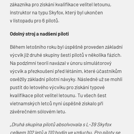
zákazníka pro získání kvalifikace velitel letounu,
instruktor na typu Skyfox, který byl ukončen
v listopadu pro 6 pilotů.
Odolný stroj a nadšení piloti
Během letošního roku byl úspěšně proveden základní
výcvik již druhé skupiny šesti pilotů v několika fázích.
Na podzimní teorii navázal v únoru simulátorový
výcvik a přezkoušení před létáním, které účastníkům
osvěžily základní pilotní návyky. Následně už se mohli
pustit do letového výcviku pro získání typové
kvalifikace pilot velitel letounu. Tu všech šest
vietnamských letců nyní úspěšně získalo při
závěrečném sólovém letu.
„Druhá skupina pilotů absolvovala s L-39 Skyfox
celkem 102 letů a 110 hodin ve vzduchu. Pro piloty se