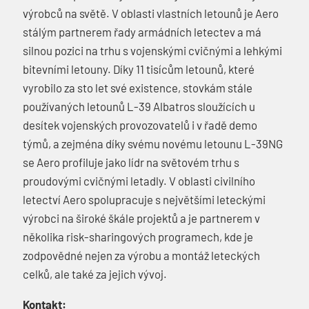
výrobců na světě. V oblasti vlastních letounů je Aero
stálým partnerem řady armádních letectev a má
silnou pozici na trhu s vojenskými cvičnými a lehkými
bitevními letouny. Díky 11 tisícům letounů, které
vyrobilo za sto let své existence, stovkám stále
používaných letounů L-39 Albatros sloužících u
desítek vojenských provozovatelů i v řadě demo
týmů, a zejména díky svému novému letounu L-39NG
se Aero profiluje jako lídr na světovém trhu s
proudovými cvičnými letadly. V oblasti civilního
letectví Aero spolupracuje s největšími leteckými
výrobci na široké škále projektů a je partnerem v
několika risk-sharingových programech, kde je
zodpovědné nejen za výrobu a montáž leteckých
celků, ale také za jejich vývoj.
Kontakt: