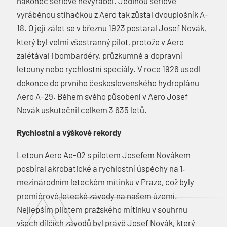
nakonec sériově nevyráběl. Jedinou sériově
vyráběnou stíhačkou z Aero tak zůstal dvouplošník A-
18. O její zálet se v březnu 1923 postaral Josef Novák,
který byl velmi všestranný pilot, protože v Aero
zalétával i bombardéry, průzkumné a dopravní
letouny nebo rychlostní speciály. V roce 1926 usedl
dokonce do prvního československého hydroplánu
Aero A-29. Během svého působení v Aero Josef
Novák uskutečnil celkem 3 635 letů.
Rychlostní a výškové rekordy
Letoun Aero Ae-02 s pilotem Josefem Novákem
posbíral akrobatické a rychlostní úspěchy na 1.
mezinárodním leteckém mítinku v Praze, což byly
premiérové letecké závody na našem území.
Nejlepším pilotem pražského mítinku v souhrnu
všech dílčích závodů byl právě Josef Novák, který