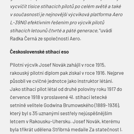
vycvičit tisíce stíhacích pilotů po celém světě a také
v současnosti je nejnovější výcviková platforma Aero
L-39NG efektivním řešením pro výcvik pilotů
stíhacích letounů čtvrté a páté generace,“
uvádí
Radka Černá ze společnosti Aero.
Československé stíhací eso
Pilotní výcvik Josef Novák zahájil v roce 1915,
rakouský pilotní diplom pak získal v roce 1916. Nejprve
působil ve cvičné jednotce jako instruktor létání.
Jako stíhací pilot létal od druhé poloviny roku 1917 do
července 1918 v proslavené 41. stíhací letecké
setnině velitele Godwina Brumowského (1889-1936),
který byl s 35 uznanými sestřely nejúspěšnějším
letcem v Rakousku-Uhersku. Josef Novák, kterému
byla třikrát udělena Stříbrná medaile Za statečnost I.