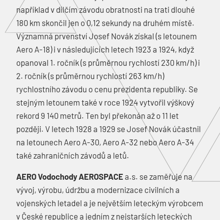
například v dílčím závodu obratnosti na trati dlouhé
180 km skončil jen o 0,12 sekundy na druhém místě.
Významná prvenství Josef Novák získal (s letounem
Aero A-18) i v následujících letech 1923 a 1924, když
opanoval 1. ročník (s průměrnou rychlostí 230 km/h) i
2. ročník (s průměrnou rychlostí 263 km/h)
rychlostního závodu o cenu prezidenta republiky. Se
stejným letounem také v roce 1924 vytvořil výškový
rekord 9 140 metrů. Ten byl překonán až o 11 let
později. V letech 1928 a 1929 se Josef Novák účastnil
na letounech Aero A-30, Aero A-32 nebo Aero A-34
také zahraničních závodů a letů.
AERO Vodochody AEROSPACE
a.s. se zaměřuje na
vývoj, výrobu, údržbu a modernizace civilních a
vojenských letadel a je největším leteckým výrobcem
v České republice a jedním z nejstarších leteckých