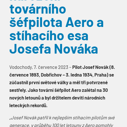
továrního
šéfpilota Aero a
stíhacího esa
Josefa Nováka
Vodochody, 7. července 2023 –
Pilot Josef Novák (8.
července 1893, Dobřichov – 3. ledna 1934, Praha) se
zúčastnil první světové války a měl tři potvrzené
sestřely. Jako tovární šéfpilot Aero zalétal na 30
nových letounů a byl držitelem devíti národních
leteckých rekordů.
„Josef Novák patřil k nejlepším stíhacím pilotům své
generace, v průběhu 100 let letouny z Aero pomohly