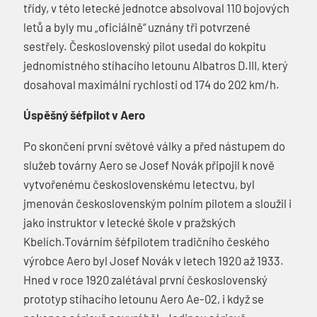
třídy, v této letecké jednotce absolvoval 110 bojových
letů a byly mu „oficiálně“ uznány tři potvrzené
sestřely. Československý pilot usedal do kokpitu
jednomístného stíhacího letounu Albatros D.III, který
dosahoval maximální rychlosti od 174 do 202 km/h.
Úspěšný šéfpilot v Aero
Po skončení první světové války a před nástupem do
služeb továrny Aero se Josef Novák připojil k nově
vytvořenému československému letectvu, byl
jmenován československým polním pilotem a sloužil i
jako instruktor v letecké škole v pražských
Kbelích.Továrním šéfpilotem tradičního českého
výrobce Aero byl Josef Novák v letech 1920 až 1933.
Hned v roce 1920 zalétával první československý
prototyp stíhacího letounu Aero Ae-02, i když se