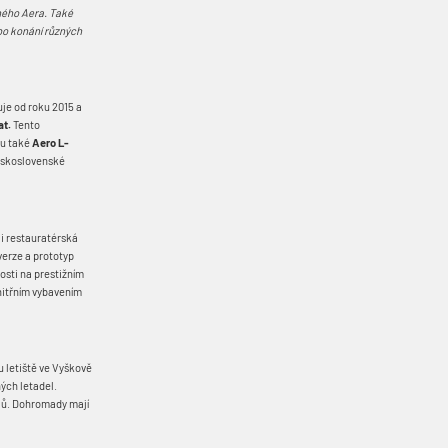
ného Aera. Také
bo konání různých
je od roku 2015 a
at.
Tento
ou také
Aero L-
eskoslovenské
i restauratérská
verze a prototyp
osti na prestižním
vnitřním vybavením
 letiště ve Vyškově
ých letadel.
cílů. Dohromady mají