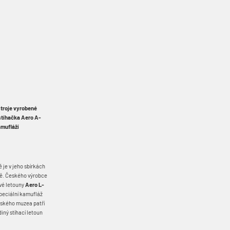
stroje vyrobené
 stíhačka Aero A-
amufláží
 je v jeho sbírkách
pě. Českého výrobce
vé letouny
Aero L-
speciální kamufláž
elského muzea patří
ediný stíhací letoun