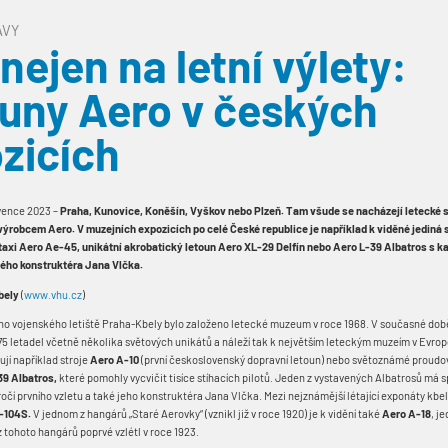
ÁVY
nejen na letní výlety:
uny Aero v českých
zicích
vence 2023 –
Praha, Kunovice, Koněšín, Vyškov nebo Plzeň. Tam všude se nacházejí letecké 
ýrobcem Aero. V muzejních expozicích po celé České republice je například k viděné jediná
taxi
Aero Ae-45, unikátní akrobatický letoun Aero
XL-29 Delfín nebo Aero L-39 Albatros s k
ného konstruktéra Jana Vlčka.
bely
(
www.vhu.cz
)
ého vojenského letiště Praha-Kbely bylo založeno letecké muzeum v roce 1968. V současné době
75 letadel včetně několika světových unikátů a náleží tak k největším leteckým muzeím v Evro
ují například stroje
Aero A-10
(první československý dopravní letoun) nebo světoznámé proudo
39 Albatros,
které pomohly vycvičit tisíce stíhacích pilotů. Jeden z vystavených Albatrosů má 
ýročí prvního vzletu a také jeho konstruktéra Jana Vlčka. Mezi nejznámější létající exponáty kb
-104S.
V jednom z hangárů „Staré Aerovky“ (vznikl již v roce 1920) je k vidění také
Aero A-18
, j
 z tohoto hangárů poprvé vzlétl v roce 1923.