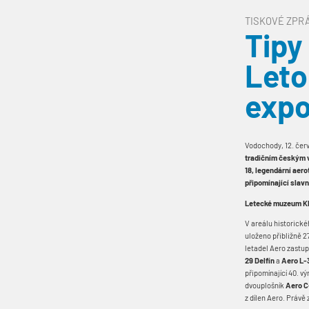
TISKOVÉ ZPR
Tipy 
Leto
expo
Vodochody, 12. čer
tradičním českým v
18, legendární aero
připomínající slav
Letecké muzeum K
V areálu historick
uloženo přibližně 2
letadel Aero zastup
29 Delfín
a
Aero L-
připomínající 40. v
dvouplošník
Aero C
z dílen Aero. Právě