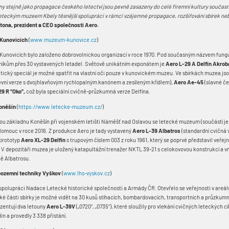
ny stejně jako propagace českého letectví jsou pevně zasazeny do celé firemní kultury součas
eteckým muzeem Kbely těsnější spolupráci v rámci vzájemné propagace, rozšiřování sbírek ne
otona, prezident a CEO společnosti Aero.
 Kunovicích
(
www.muzeum-kunovice.cz
)
unovicích bylo založeno dobrovolnickou organizací v roce 1970. Pod současným názvem fungu
vníkům přes 30 vystavených letadel. Světově unikátním exponátem je
Aero L-29 A Delfín Akrob
tický speciál je možné spatřit na vlastní oči pouze v kunovickém muzeu. Ve sbírkách muzea js
tevní verze s dvojhlavňovým rychlopalným kanónem a zesíleným křídlem),
Aero Ae-45
(slavné č
29 R “Oko”,
což byla speciální cvičně-průzkumná verze Delfína.
oněšín
(
https://www.letecke-muzeum.cz/
)
ou základnu Koněšín při vojenském letišti Náměšť nad Oslavou se letecké muzeum (součástí je 
Olomouc v roce 2016. Z produkce Aero je tady vystavený
Aero L-39 Albatros
(standardní cvičná 
 prototyp
Aero XL-29 Delfín
s trupovým číslem 003 z roku 1961, který se poprvé představil veřejn
. V depozitáři muzea je uložený katapultážní trenažer NKTL 39-21 s celokovovou konstrukcí a 
ně Albatrosu.
pozemní techniky Vyškov
(
www.lhs-vyskov.cz
)
polupráci Nadace Letecké historické společnosti a Armády ČR. Otevřelo se veřejnosti v areálu
cké části sbírky je možné vidět na 30 kusů stíhacích, bombardovacích, transportních a průzkumn
zentují dva letouny
Aero L-39V
(„0720“, „0735“), které sloužily pro vlekání cvičných leteckých 
in a provedly 3 338 přistání.