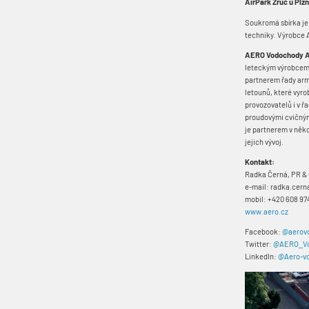
AirPark Zruč u Plz
Soukromá sbírka je 
techniky. Výrobce 
AERO Vodochody
leteckým výrobcem v
partnerem řady armá
letounů, které vyro
provozovatelů i v ř
proudovými cvičnými
je partnerem v něk
jejich vývoj.
Kontakt:
Radka Černá, PR 
e-mail: radka.cer
mobil: +420 608 97
www.aero.cz
Facebook:
@aerov
Twitter:
@AERO_Vo
LinkedIn:
@Aero-vo