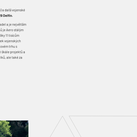
) a další vojenské
9 Delfín.
adel a je největším
nů je Aero stálým
íky 11 tisícům
ítek vojenských
tovém trhu s
é škále projektů a
ků, ale také za