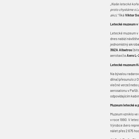
„Naše letecké koře
proto chystáme s L
akcí,“
říká
Viktor S
Letecké muzeum v
Letecké muzeum v K
dnes nabízí návště
jednomístný akroba
39ZA Albatros
(bi
aerotaxi) a
Aero L-
Letecké muzeum K
Na bývalou radarov
dílna) přesunulo z 
vlečné verze) nebo
aerosalonu v Paříži
odpovídajícím kabi
Muzeum letecké a 
Muzeum vzniklo ve s
v roce 1990. V lete
Výrobce Aero repre
nálet přes 2 675 hod