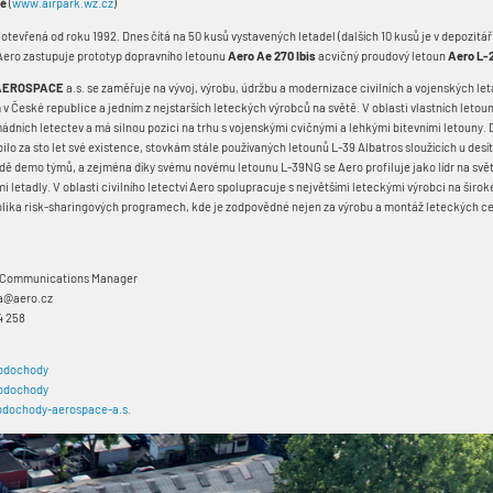
ně
(
www.airpark.wz.cz
)
otevřená od roku 1992. Dnes čítá na 50 kusů vystavených letadel (dalších 10 kusů je v depozitáři
Aero zastupuje prototyp dopravního letounu
Aero Ae 270 Ibis
acvičný proudový letoun
Aero L-2
 AEROSPACE
a.s. se zaměřuje na vývoj, výrobu, údržbu a modernizace civilních a vojenských let
 České republice a jedním z nejstarších leteckých výrobců na světě. V oblasti vlastních letou
dních letectev a má silnou pozici na trhu s vojenskými cvičnými a lehkými bitevními letouny. D
bilo za sto let své existence, stovkám stále používaných letounů L-39 Albatros sloužících u des
adě demo týmů, a zejména díky svému novému letounu L-39NG se Aero profiluje jako lídr na svě
 letadly. V oblasti civilního letectví Aero spolupracuje s největšími leteckými výrobci na širok
olika risk-sharingových programech, kde je zodpovědné nejen za výrobu a montáž leteckých cel
& Communications Manager
na@aero.cz
4 258
odochody
dochody
dochody-aerospace-a.s.