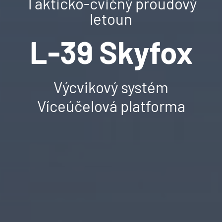
Takticko-cvičný proudový
letoun
L-39 Skyfox
Výcvikový systém
Víceúčelová platforma