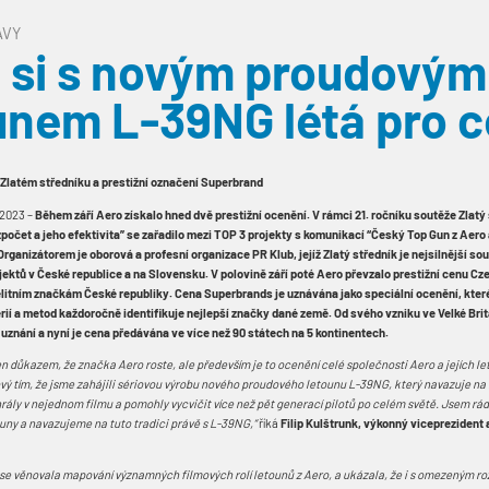
ÁVY
 si s novým proudovým
unem L-39NG létá pro 
 Zlatém středníku a prestižní označení Superbrand
 2023 –
Během září Aero získalo hned dvě prestižní ocenění. V rámci 21. ročníku soutěže Zlatý
zpočet a jeho efektivita” se zařadilo mezi TOP 3 projekty s komunikací “Český Top Gun z Aero 
Organizátorem je oborová a profesní organizace PR Klub, jejíž Zlatý středník je nejsilnější sou
ektů v České republice a na Slovensku. V polovině září poté Aero převzalo prestižní cenu C
 elitním značkám České republiky. Cena Superbrands je uznávána jako speciální ocenění, kter
ií a metod každoročně identifikuje nejlepší značky dané země. Od svého vzniku ve Velké Britá
 uznání a nyní je cena předávána ve více než 90 státech na 5 kontinentech.
en důkazem, že značka Aero roste, ale především je to ocenění celé společnosti Aero a jejích le
vý tím, že jsme zahájili sériovou výrobu nového proudového letounu L-39NG, který navazuje na
ahrály v nejednom filmu a pomohly vycvičit více než pět generací pilotů po celém světě. Jsem rá
uny a navazujeme na tuto tradici právě s L-39NG,“
říká
Filip Kulštrunk, výkonný viceprezident
e věnovala mapování významných filmových rolí letounů z Aero, a ukázala, že i s omezeným r