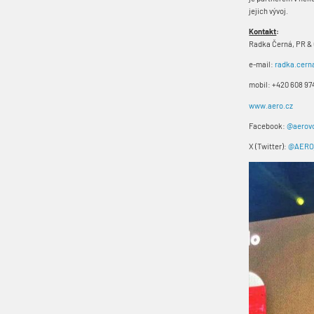
jejich vývoj.
Kontakt
:
Radka Černá, PR 
e-mail:
radka.cer
mobil: +420 608 97
www.aero.cz
Facebook:
@aerov
X (Twitter):
@AERO