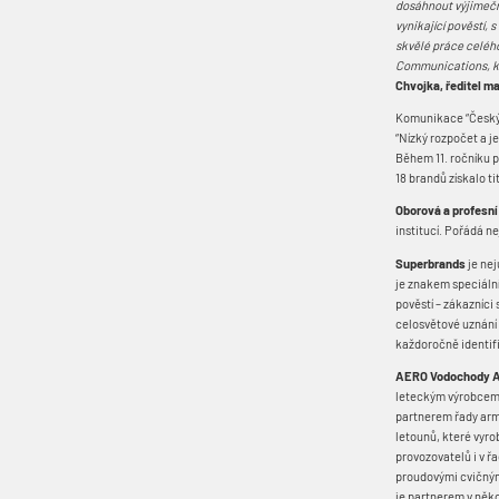
dosáhnout výjimečný
vynikající pověstí, 
skvělé práce celého
Communications, kt
Chvojka, ředitel ma
Komunikace “Český T
“Nízký rozpočet a j
Během 11. ročníku 
18 brandů získalo t
Oborová a profesní
institucí. Pořádá n
Superbrands
je nej
je znakem speciální
pověstí – zákazníci 
celosvětové uznání
každoročně identifi
AERO Vodochody
leteckým výrobcem v
partnerem řady armá
letounů, které vyro
provozovatelů i v ř
proudovými cvičnými
je partnerem v něk