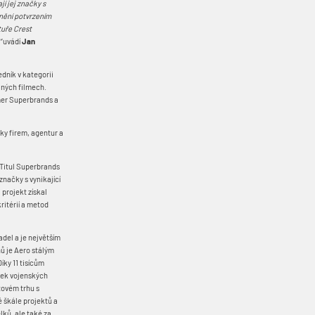
í jej značky s
cenění potvrzením
tuře Crest
“
uvádí
Jan
dník v kategorii
elných filmech.
mer Superbrands a
tky firem, agentur a
 Titul Superbrands
značky s vynikající
 projekt získal
ritérií a metod
adel a je největším
nů je Aero stálým
íky 11 tisícům
ítek vojenských
tovém trhu s
é škále projektů a
ků, ale také za