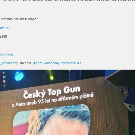
& Communications Manager
na@aero
4 258
odochody
_Vodochody
LinkedIn:
@Aero-vodochody-aerospace-a.s.