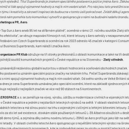
ch výsledků. Titul Superbrands je znakem speciálního postavení a pozice jména Aero. Získávaj
s nimiž si lidé spojují významné hodnoty a mají k nim osobní vztah. Pro nás jsou tato prestižní o
 týmu i kreativity a zároveň inspirací do budoucna v tomto úsilí pokračovat. Zvlášť děkuji agen
erá nám pomohla tuto komunikaci vytvořit a spolupracuje s námi na budování našeho brandu,
rketingu a PR, Aero.
op Gun z Aero aneb 95 let na stříbrném plátně”, oceněná v rámci 21. ročníku soutěže Zlatý stře
eho efektivita”, se věnuje mapování filmových rolí, které letouny z Aero sehrály v nezapomenut
předávání cen Czech Superbrands si ocenění za rok 2023 odneslo 45 značek v kategorii Consu
itul Business Superbrands, kam náleží i značka Aero.
 organizace
PR Klub
sdružuje na tři stovky profesionálů z oblasti komunikace a také na tři desí
ejsilnější soutěž komunikačních projektů v České republice a na Slovensku –
Zlatý středník
.
uznávanější nezávislou globální autoritou v oblasti hodnocení a oceňování obchodních značek.
ho postavení a uznáním speciální pozice značky na lokálním trhu. Pečeť Superbrands získávají 
si s nimi spojují významné hodnoty a mají k nim osobní vztah. Od svého vzniku ve Velké Británii si
 a dnes je cena Superbrands uznávána jako speciální ocenění, které na základě sjednocených k
kuje nejlepší z nejlepších značek ve více než 90 státech na 5 kontinentech.
 AEROSPACE
a.s. se zaměřuje na vývoj, výrobu, údržbu a modernizace civilních a vojenských let
 České republice a jedním z nejstarších leteckých výrobců na světě. V oblasti vlastních letou
dních letectev a má silnou pozici na trhu s vojenskými cvičnými a lehkými bitevními letouny. D
bilo za sto let své existence, stovkám stále používaných letounů L-39 Albatros sloužících u des
adě demo týmů, a zejména díky svému novému letounu L-39NG se Aero profiluje jako lídr na svě
 letadly. V oblasti civilního letectví Aero spolupracuje s největšími leteckými výrobci na širok
olika risk-sharingových programech, kde je zodpovědné nejen za výrobu a montáž leteckých cel