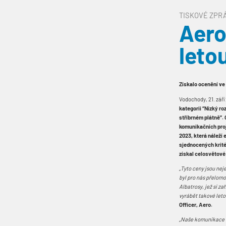
TISKOVÉ ZPR
Aero
leto
Získalo ocenění ve
Vodochody, 21. září
kategorii “Nízký ro
stříbrném plátně”. 
komunikačních proj
2023, která náleží
sjednocených kritér
získal celosvětové
„Tyto ceny jsou nej
byl pro nás přelomo
Albatrosy, jež si z
vyrábět takové leto
Officer, Aero.
„Naše komunikace s