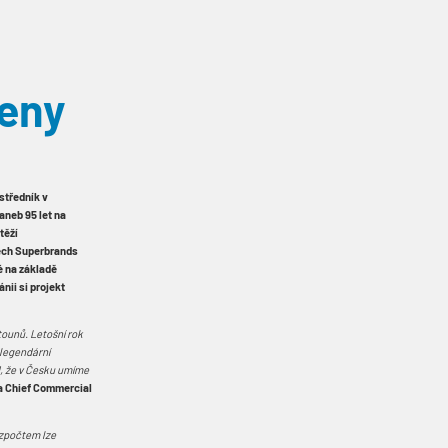
ceny
 středník v
aneb 95 let na
těží
zech Superbrands
é na základě
nii si projekt
tounů. Letošní rok
 legendární
d, že v Česku umíme
 a Chief Commercial
ozpočtem lze